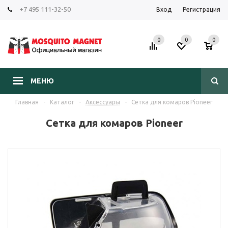
+7 495 111-32-50
Вход
Регистрация
0
0
0
МЕНЮ
Главная
-
Каталог
-
Аксессуары
-
Сетка для комаров Pioneer
Сетка для комаров Pioneer