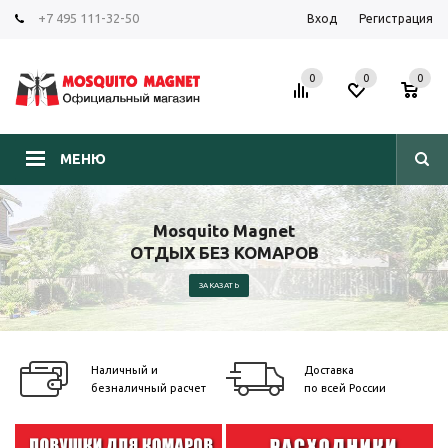
+7 495 111-32-50
Вход
Регистрация
0
0
0
МЕНЮ
Mosquito Magnet
ОТДЫХ БЕЗ КОМАРОВ
ЗАКАЗАТЬ
Наличный и
Доставка
безналичный расчет
по всей России