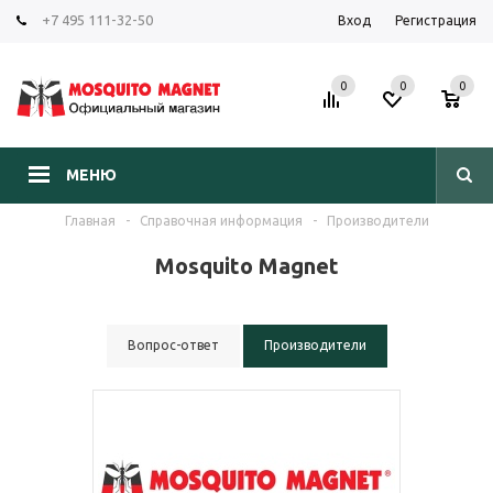
+7 495 111-32-50
Вход
Регистрация
0
0
0
МЕНЮ
Главная
-
Справочная информация
-
Производители
Mosquito Magnet
Вопрос-ответ
Производители